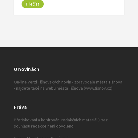
Přečíst
O novinách
On-line verzi Tišnovských novin - zpravodaje města Tišnova
- najdete také na webu města Tišnova (www.tisnov.cz).
Práva
Přetiskování a kopírování redakčních materiálů bez
souhlasu redakce není dovoleno.