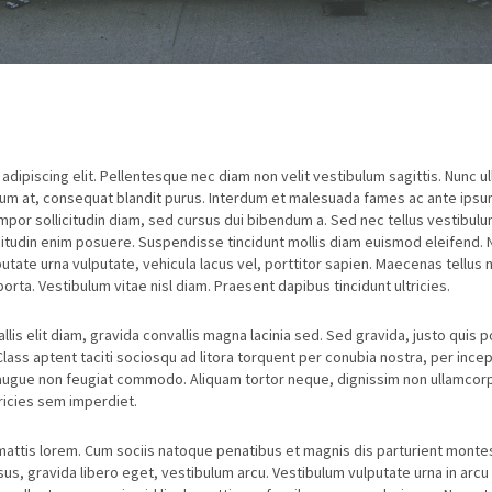
dipiscing elit. Pellentesque nec diam non velit vestibulum sagittis. Nunc u
tum at, consequat blandit purus. Interdum et malesuada fames ac ante ipsu
or sollicitudin diam, sed cursus dui bibendum a. Sed nec tellus vestibulum
icitudin enim posuere. Suspendisse tincidunt mollis diam euismod eleifend. N
te urna vulputate, vehicula lacus vel, porttitor sapien. Maecenas tellus nisi
rta. Vestibulum vitae nisl diam. Praesent dapibus tincidunt ultricies.
s elit diam, gravida convallis magna lacinia sed. Sed gravida, justo quis por
Class aptent taciti sociosqu ad litora torquent per conubia nostra, per inc
 augue non feugiat commodo. Aliquam tortor neque, dignissim non ullamcorper
ricies sem imperdiet.
 mattis lorem. Cum sociis natoque penatibus et magnis dis parturient montes
rsus, gravida libero eget, vestibulum arcu. Vestibulum vulputate urna in arc