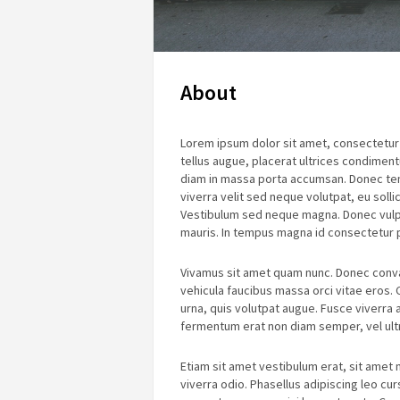
About
Lorem ipsum dolor sit amet, consectetur a
tellus augue, placerat ultrices condimen
diam in massa porta accumsan. Donec temp
viverra velit sed neque volutpat, eu soll
Vestibulum sed neque magna. Donec vulputa
mauris. In tempus magna id consectetur po
Vivamus sit amet quam nunc. Donec convalli
vehicula faucibus massa orci vitae eros. 
urna, quis volutpat augue. Fusce viverra
fermentum erat non diam semper, vel ult
Etiam sit amet vestibulum erat, sit amet
viverra odio. Phasellus adipiscing leo cu