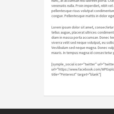
nunc, at accumsan nisi laoreet porta. Cra
venenatis nulla. Proin imperdiet, nibh v
pellentesque risus volutpat condimentum.
congue. Pellentesque mattis in dolor eg
Lorem ipsum dolor sit amet, consectetur a
tellus augue, placerat ultrices condimen
diam in massa porta accumsan. Donec temp
viverra velit sed neque volutpat, eu soll
Vestibulum sed neque magna. Donec vulputa
mauris. In tempus magna id consectetur po
[symple_social icon=”twitter” url=”twit
url=”https://www.facebook.com/WPExplor
title=”Pinterest” target=”blank”]