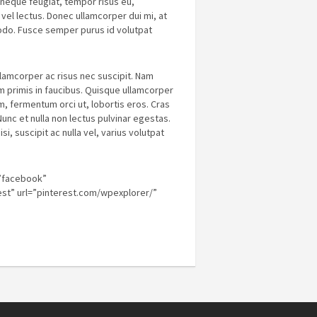
t neque feugiat, tempor risus eu,
vel lectus. Donec ullamcorper dui mi, at
modo. Fusce semper purus id volutpat
llamcorper ac risus nec suscipit. Nam
m primis in faucibus. Quisque ullamcorper
, fermentum orci ut, lobortis eros. Cras
unc et nulla non lectus pulvinar egestas.
, suscipit ac nulla vel, varius volutpat
=”facebook”
st” url=”pinterest.com/wpexplorer/”