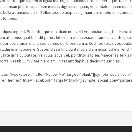
s pellentesque sapien id ligula mattis, ac faucibus eros scelerisque. Nam a
el accumsan pharetra, sapien mauris dignissim quam, vel sodales quam quam 
 Nulla at tincidunt nisi. Pellentesque adipiscing mauris in mi aliquam com
et tempus.
dipiscing elit. Pellentesque nec diam non velit vestibulum sagittis. Nunc u
tum at, consequat blandit purus. Interdum et malesuada fames ac ante ipsu
or sollicitudin diam, sed cursus dui bibendum a. Sed nec tellus vestibulum
icitudin enim posuere. Suspendisse tincidunt mollis diam euismod eleifend. N
te urna vulputate, vehicula lacus vel, porttitor sapien. Maecenas tellus nisi
rta. Vestibulum vitae nisl diam. Praesent dapibus tincidunt ultricies.
ter.com/wpexplorer/” title=”Follow Me” target=”blank”][symple_social icon
erThemes” title=”Facebook” target=”blank”][symple_social icon=”pintere