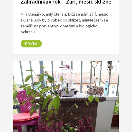
Zahradníkův rok – Září, měsíc sklizně
Milá čtenářko, milý čtenáři, blíží se nám září, měsíc
sklizně. Aby bylo vůbec co sklízet, minule jsem se
zaměřil na preventivní opatření a biologickou
ochranu…
Přečíst