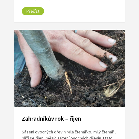
Přečíst
Zahradníkův rok – říjen
Sázení ovocných dřevin Milá čtenářko, milý čtenáři,
blíží se říjen, měsíc sázení ovocných dřevin. I tato