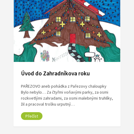
Úvod do Zahradníkova roku
PAŘEZOVO aneb pohádka z Pařezovy chaloupky
Bylo nebylo… Za čtyřmi voňavými parky, za osmi
rozkvetlými zahradami, za osmi malebnými truhlíky,
žil a pracoval trošku urputný…
Přečíst