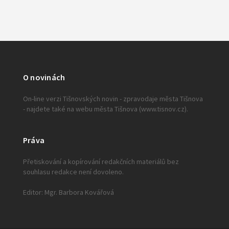
O novinách
On-line verzi Tišnovských novin - zpravodaje města Tišnova
- najdete také na webu města Tišnova (www.tisnov.cz).
Práva
Přetiskování a kopírování redakčních materiálů bez
souhlasu redakce není dovoleno.
Editor: Mgr. Barbora Kovářová