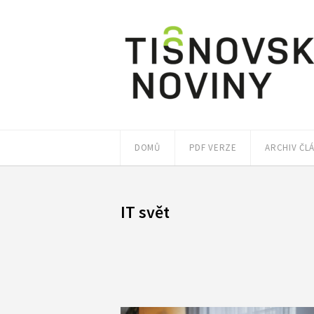
DOMŮ
PDF VERZE
ARCHIV ČL
IT svět