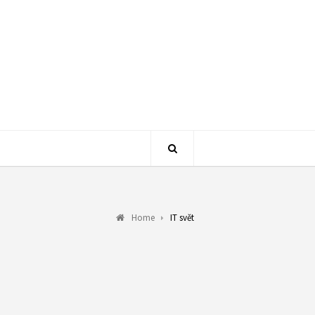
Home
IT svět