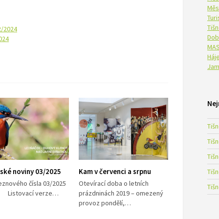
Měs
Tur
Tiš
2/2024
Dob
024
MAS
Háje
Jam
Nej
Tiš
Tiš
Tiš
ské noviny 03/2025
Kam v červenci a srpnu
Tiš
eznového čísla 03/2025
Otevírací doba o letních
Tiš
Listovací verze…
prázdninách 2019 – omezený
provoz pondělí,…