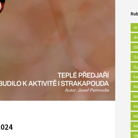
Rub
Ar
di
Dě
Ga
Gy
ka
Ma
MA
Mu
Mě
2024
Mě
Ob