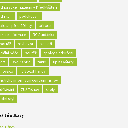
dhorácké muzeum v Předklášteří
dnikání
poděkování
alo se před 50 lety
příroda
dnice informuje
RC Studánka
portáž
rozhovor
senioři
ciální péče
soutěž
spolky a sdružení
ort
svč inspiro
tenis
tip na výlety
šnovsko
TJ Sokol Tišnov
ristické informační centrum Tišnov
dělávání
ZUŠ Tišnov
školy
votní styl
ežité odkazy
to Tišnov