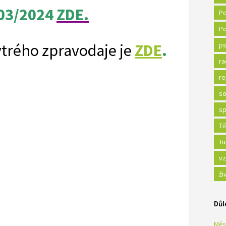
 03/2024
ZDE.
Po
Po
ytrého zpravodaje je
ZDE
.
ps
ra
re
so
sp
Ti
Tu
vz
ži
Důl
Měs