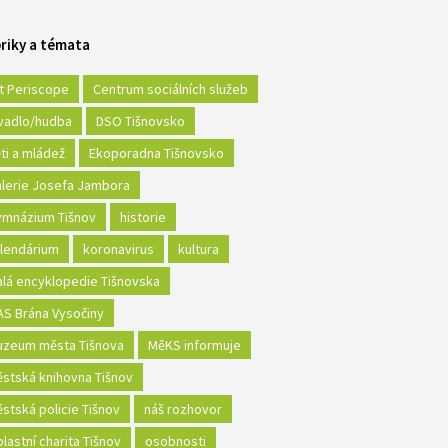
riky a témata
t Periscope
Centrum sociálních služeb
vadlo/hudba
DSO Tišnovsko
ti a mládež
Ekoporadna Tišnovsko
lerie Josefa Jambora
mnázium Tišnov
historie
lendárium
koronavirus
kultura
lá encyklopedie Tišnovska
S Brána Vysočiny
zeum města Tišnova
MěKS informuje
stská knihovna Tišnov
stská policie Tišnov
náš rozhovor
lastní charita Tišnov
osobnosti