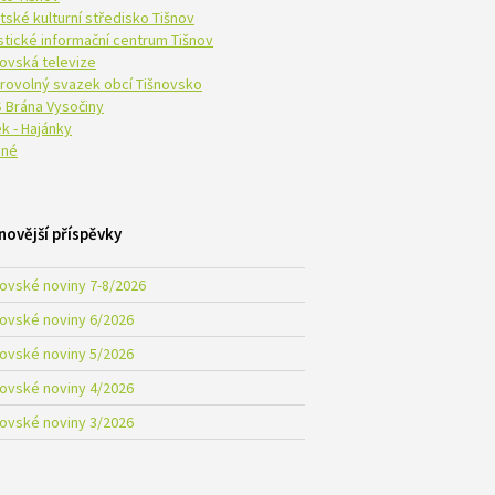
tské kulturní středisko Tišnov
istické informační centrum Tišnov
novská televize
rovolný svazek obcí Tišnovsko
 Brána Vysočiny
k - Hajánky
né
novější příspěvky
novské noviny 7-8/2026
novské noviny 6/2026
novské noviny 5/2026
novské noviny 4/2026
novské noviny 3/2026