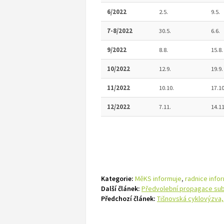
6/2022
2.5.
9.5.
7-8/2022
30.5.
6.6.
9/2022
8.8.
15.8.
10/2022
12.9.
19.9.
11/2022
10.10.
17.10
12/2022
7.11.
14.11
Kategorie:
MěKS informuje
,
radnice info
Další článek:
Předvolební propagace subj
Předchozí článek:
Tišnovská cyklovýzva, 