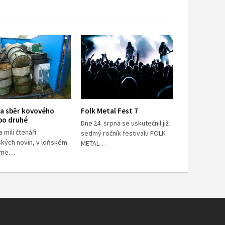
 a sběr kovového
Folk Metal Fest 7
po druhé
Dne 24. srpna se uskutečnil již
a milí čtenáři
sedmý ročník festivalu FOLK
ských novin, v loňském
METAL…
jsme…