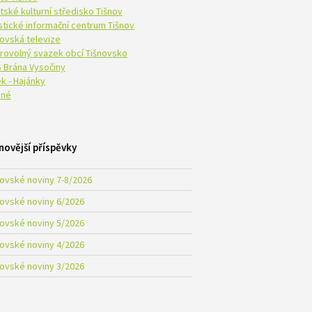
tské kulturní středisko Tišnov
istické informační centrum Tišnov
novská televize
rovolný svazek obcí Tišnovsko
 Brána Vysočiny
k - Hajánky
né
novější příspěvky
novské noviny 7-8/2026
novské noviny 6/2026
novské noviny 5/2026
novské noviny 4/2026
novské noviny 3/2026