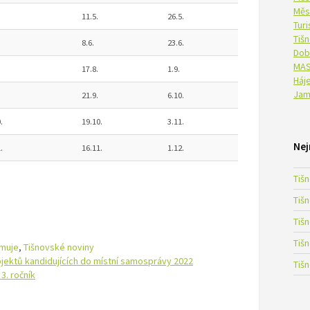
Měs
11.5.
26.5.
Tur
Tiš
8.6.
23.6.
Dob
MAS
17.8.
1.9.
Háje
Jam
21.9.
6.10.
.
19.10.
3.11.
Nej
.
16.11.
1.12.
Tiš
Tiš
Tiš
Tiš
rmuje
,
Tišnovské noviny
ektů kandidujících do místní samosprávy 2022
Tiš
3. ročník