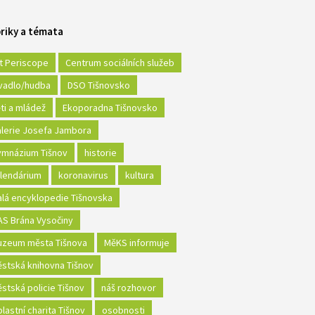
riky a témata
t Periscope
Centrum sociálních služeb
vadlo/hudba
DSO Tišnovsko
ti a mládež
Ekoporadna Tišnovsko
lerie Josefa Jambora
mnázium Tišnov
historie
lendárium
koronavirus
kultura
lá encyklopedie Tišnovska
S Brána Vysočiny
zeum města Tišnova
MěKS informuje
stská knihovna Tišnov
stská policie Tišnov
náš rozhovor
lastní charita Tišnov
osobnosti