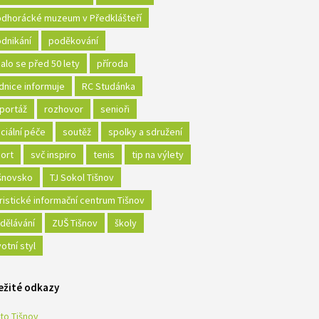
dhorácké muzeum v Předklášteří
dnikání
poděkování
alo se před 50 lety
příroda
dnice informuje
RC Studánka
portáž
rozhovor
senioři
ciální péče
soutěž
spolky a sdružení
ort
svč inspiro
tenis
tip na výlety
šnovsko
TJ Sokol Tišnov
ristické informační centrum Tišnov
dělávání
ZUŠ Tišnov
školy
votní styl
ežité odkazy
to Tišnov