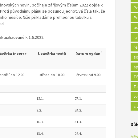
Tišnovských novin, počínaje zářijovým číslem 2022 dojde k
Po
Proti původnímu plánu se posunou jednotlivá čísla tak, že
ího měsíce. Níže přikládáme přehlednou tabulku s
Po
el.
ps
ktualizované k 1.6.2022:
ra
re
ávěrka inzerce
Uzávěrka textů
Datum vydání
so
sp
ondělí do 12.00
středa do 10.00
čtvrtek od 9.00
Ti
Tu
vz
12.1.
27.1.
ži
9.2.
24.2.
16.3.
31.3.
Důl
13.4.
28.4.
Měs