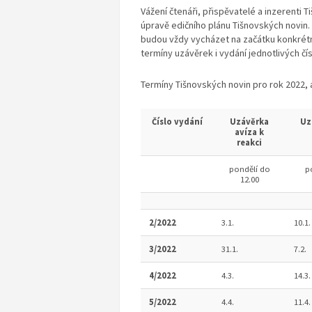
Vážení čtenáři, přispěvatelé a inzerenti 
úpravě edičního plánu Tišnovských novin. 
budou vždy vycházet na začátku konkrétn
termíny uzávěrek i vydání jednotlivých čís
Termíny Tišnovských novin pro rok 2022, a
Číslo vydání
Uzávěrka
Uz
avíza k
reakci
pondělí do
p
12.00
2/2022
3.1.
10.1.
3/2022
31.1.
7.2.
4/2022
4.3.
14.3.
5/2022
4.4.
11.4.