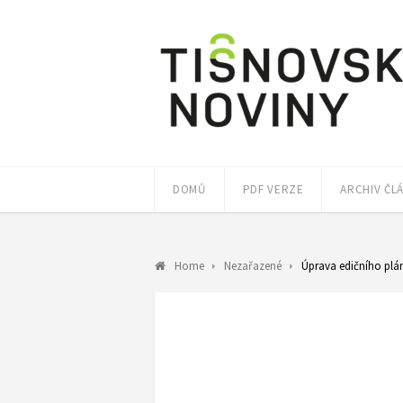
DOMŮ
PDF VERZE
ARCHIV ČL
Home
Nezařazené
Úprava edičního plá