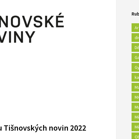
Rub
Ar
di
Dě
Ga
Gy
ka
Ma
MA
Mu
Mě
u Tišnovských novin 2022
Mě
Ob