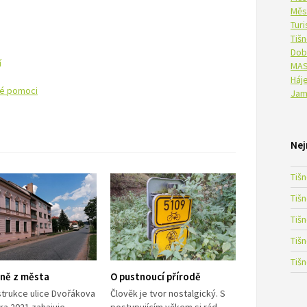
Měs
Tur
Tiš
Dob
í
MAS
Háje
ké pomoci
Jam
Nej
Tiš
Tiš
Tiš
Tiš
Tiš
lně z města
O pustnoucí přírodě
trukce ulice Dvořákova
Člověk je tvor nostalgický. S
ra 2021 zahajuje
postupujícím věkem si rád