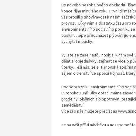
Do nového bezobalového obchodu Tišnovs
konce října minulého roku. První tři měs
vás prosili o shovívavost k našim začátků
provozu. Díky vám a dostatku času pro r
environmentálního sociálního podniku se 
obsluhu, lépe předcházet plýtvání jídlem, 
vychytat mouchy.
Vy jste se zase naučili nosit si k nám sv
dělat si objednávky, zajímat se více o pův
úterky. Těší nás, že si Tišnovská spižírn
zájem o členství ve spolku Hojnost, kter
Podpora vzniku environmentálního sociál
Evropskou unií. Díky dotaci máme zásadn
prodejny lokálních a biopotravin, testují
zemědělství.
Více si o nás můžete přečíst na www.tisn
se na vaši příští návštěvu a nezapomeňte s