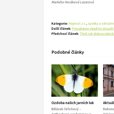
Markéta Horáková Lazarová
Kategorie:
Hojnost z.s.
,
spolky a sdružen
Další článek:
Pomáháme mladým dospět
Předchozí článek:
Třetí rok dobrovolnic
Podobné články
Ozdoba našich jarních luk
Aktuá
Bělásek řeřichový –
Rekons
Anthocharis cardamines je
Od úno