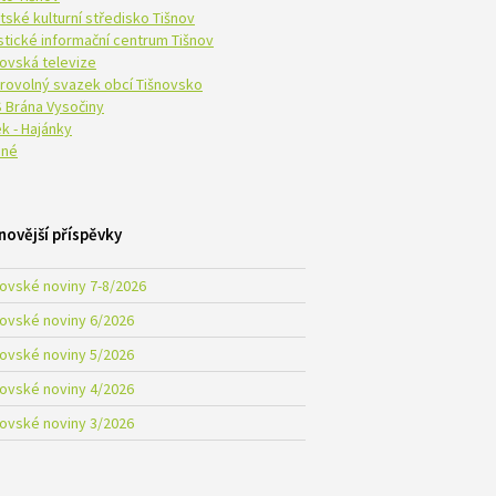
tské kulturní středisko Tišnov
istické informační centrum Tišnov
novská televize
rovolný svazek obcí Tišnovsko
 Brána Vysočiny
k - Hajánky
né
novější příspěvky
novské noviny 7-8/2026
novské noviny 6/2026
novské noviny 5/2026
novské noviny 4/2026
novské noviny 3/2026