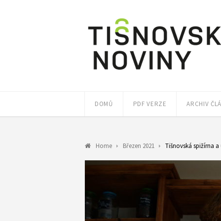
DOMŮ
PDF VERZE
ARCHIV ČL
Home
Březen 2021
Tišnovská spižírna a