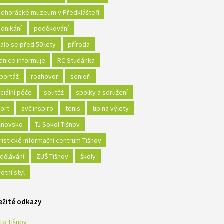
dhorácké muzeum v Předklášteří
dnikání
poděkování
alo se před 50 lety
příroda
dnice informuje
RC Studánka
portáž
rozhovor
senioři
ciální péče
soutěž
spolky a sdružení
ort
svč inspiro
tenis
tip na výlety
šnovsko
TJ Sokol Tišnov
ristické informační centrum Tišnov
dělávání
ZUŠ Tišnov
školy
votní styl
ežité odkazy
to Tišnov