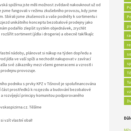
ká spižírna jste měli možnost zvědavě nakouknout už od
Po
íce jsme fungovali v režimu zkušebního provozu, kdy jsme
m. Sbírali jsme zkušenosti a vaše podněty k sortimentu i
Po
ozjezd unikátního konceptu bezobalové prodejny jako
ps
nám podařilo zlepšit systém objednávek, zrychlit
rozšířit sortiment (jídla i drogerie) a obecně takříkajíc
ra
re
é vlastní nádoby, plánovat si nákup na týden dopředu a
so
od jídla ve vaší spíži a nechodit nakupovat v zavírací
sp
a našla své zákazníky mezi všemi generacemi a vzrostl i
ý prodejnu provozuje.
Ti
Tu
ního podniku s prvky KPZ v Tišnově je spolufinancována
í část prostředků k rozjezdu a budování bezobalové
vz
cí a rozvíjející principy komunitou podporovaného
ži
ovskaspizirna.cz. Těšíme
Důl
i vzít vlastní obal!
Měs