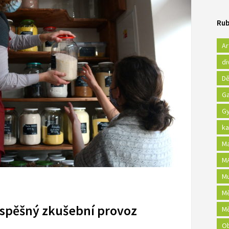
Rub
Ar
di
Dě
Ga
Gy
ka
Ma
MA
Mu
Mě
úspěšný zkušební provoz
Mě
Ob