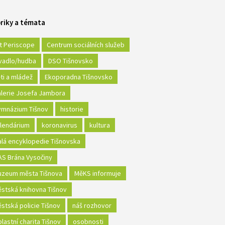
riky a témata
t Periscope
Centrum sociálních služeb
vadlo/hudba
DSO Tišnovsko
ti a mládež
Ekoporadna Tišnovsko
lerie Josefa Jambora
mnázium Tišnov
historie
lendárium
koronavirus
kultura
lá encyklopedie Tišnovska
S Brána Vysočiny
zeum města Tišnova
MěKS informuje
stská knihovna Tišnov
stská policie Tišnov
náš rozhovor
lastní charita Tišnov
osobnosti