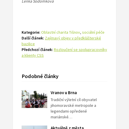
Lenka Sodomková
Kategorie:
Oblastní charita Tišnov
,
sociální péče
Další článek:
Zajímavý objev v předklášterské
bazilice
Předchozí článek:
Rozloučení se spolupracovníky
a klienty CSS
Podobné články
Vranov u Brna
Tradiční výletní cíl obyvatel
jihomoravské metropole a
legendami opředené
mariánské…
Aktuálně z města