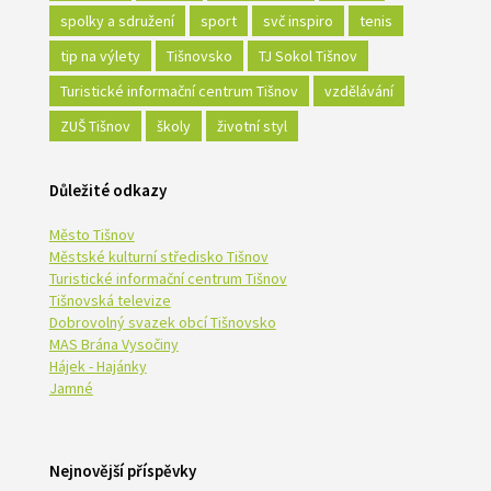
spolky a sdružení
sport
svč inspiro
tenis
tip na výlety
Tišnovsko
TJ Sokol Tišnov
Turistické informační centrum Tišnov
vzdělávání
ZUŠ Tišnov
školy
životní styl
Důležité odkazy
Město Tišnov
Městské kulturní středisko Tišnov
Turistické informační centrum Tišnov
Tišnovská televize
Dobrovolný svazek obcí Tišnovsko
MAS Brána Vysočiny
Hájek - Hajánky
Jamné
Nejnovější příspěvky