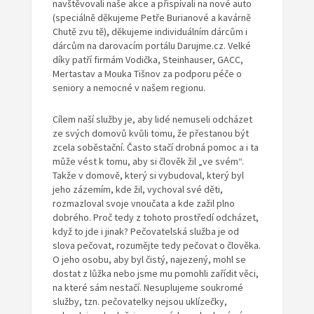
navštěvovali naše akce a přispívali na nové auto
(speciálně děkujeme Petře Burianové a kavárně
Chutě zvu tě), děkujeme individuálním dárcům i
dárcům na darovacím portálu Darujme.cz. Velké
díky patří firmám Vodička, Steinhauser, GACC,
Mertastav a Mouka Tišnov za podporu péče o
seniory a nemocné v našem regionu.
Cílem naší služby je, aby lidé nemuseli odcházet
ze svých domovů kvůli tomu, že přestanou být
zcela soběstační. Často stačí drobná pomoc a i ta
může vést k tomu, aby si člověk žil „ve svém“.
Takže v domově, který si vybudoval, který byl
jeho zázemím, kde žil, vychoval své děti,
rozmazloval svoje vnoučata a kde zažil plno
dobrého. Proč tedy z tohoto prostředí odcházet,
když to jde i jinak? Pečovatelská služba je od
slova pečovat, rozumějte tedy pečovat o člověka.
O jeho osobu, aby byl čistý, najezený, mohl se
dostat z lůžka nebo jsme mu pomohli zařídit věci,
na které sám nestačí. Nesuplujeme soukromé
služby, tzn. pečovatelky nejsou uklízečky,