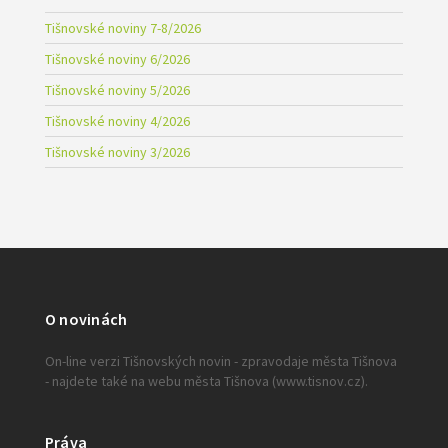
Tišnovské noviny 7-8/2026
Tišnovské noviny 6/2026
Tišnovské noviny 5/2026
Tišnovské noviny 4/2026
Tišnovské noviny 3/2026
O novinách
On-line verzi Tišnovských novin - zpravodaje města Tišnova
- najdete také na webu města Tišnova (www.tisnov.cz).
Práva