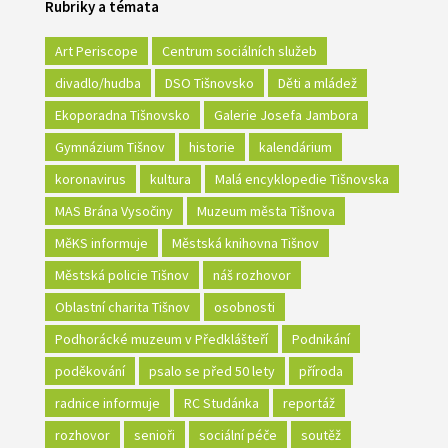
Rubriky a témata
Art Periscope
Centrum sociálních služeb
divadlo/hudba
DSO Tišnovsko
Děti a mládež
Ekoporadna Tišnovsko
Galerie Josefa Jambora
Gymnázium Tišnov
historie
kalendárium
koronavirus
kultura
Malá encyklopedie Tišnovska
MAS Brána Vysočiny
Muzeum města Tišnova
MěKS informuje
Městská knihovna Tišnov
Městská policie Tišnov
náš rozhovor
Oblastní charita Tišnov
osobnosti
Podhorácké muzeum v Předklášteří
Podnikání
poděkování
psalo se před 50 lety
příroda
radnice informuje
RC Studánka
reportáž
rozhovor
senioři
sociální péče
soutěž