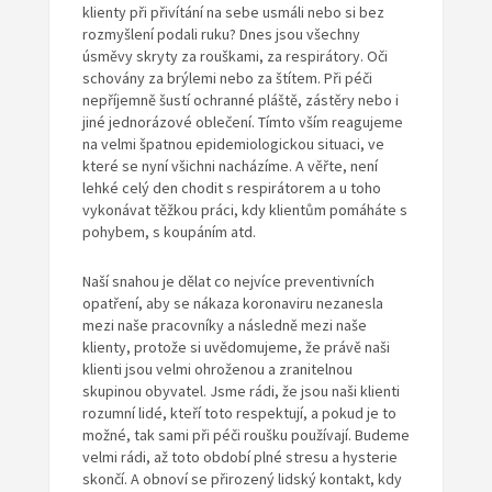
klienty při přivítání na sebe usmáli nebo si bez
rozmyšlení podali ruku? Dnes jsou všechny
úsměvy skryty za rouškami, za respirátory. Oči
schovány za brýlemi nebo za štítem. Při péči
nepříjemně šustí ochranné pláště, zástěry nebo i
jiné jednorázové oblečení. Tímto vším reagujeme
na velmi špatnou epidemiologickou situaci, ve
které se nyní všichni nacházíme. A věřte, není
lehké celý den chodit s respirátorem a u toho
vykonávat těžkou práci, kdy klientům pomáháte s
pohybem, s koupáním atd.
Naší snahou je dělat co nejvíce preventivních
opatření, aby se nákaza koronaviru nezanesla
mezi naše pracovníky a následně mezi naše
klienty, protože si uvědomujeme, že právě naši
klienti jsou velmi ohroženou a zranitelnou
skupinou obyvatel. Jsme rádi, že jsou naši klienti
rozumní lidé, kteří toto respektují, a pokud je to
možné, tak sami při péči roušku používají. Budeme
velmi rádi, až toto období plné stresu a hysterie
skončí. A obnoví se přirozený lidský kontakt, kdy