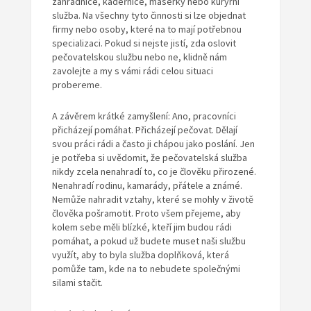
zahradnice, kadeřnice, masérky nebo kurýrní
služba. Na všechny tyto činnosti si lze objednat
firmy nebo osoby, které na to mají potřebnou
specializaci. Pokud si nejste jistí, zda oslovit
pečovatelskou službu nebo ne, klidně nám
zavolejte a my s vámi rádi celou situaci
probereme.
A závěrem krátké zamyšlení: Ano, pracovníci
přicházejí pomáhat. Přicházejí pečovat. Dělají
svou práci rádi a často ji chápou jako poslání. Jen
je potřeba si uvědomit, že pečovatelská služba
nikdy zcela nenahradí to, co je člověku přirozené.
Nenahradí rodinu, kamarády, přátele a známé.
Nemůže nahradit vztahy, které se mohly v životě
člověka pošramotit. Proto všem přejeme, aby
kolem sebe měli blízké, kteří jim budou rádi
pomáhat, a pokud už budete muset naši službu
využít, aby to byla služba doplňková, která
pomůže tam, kde na to nebudete společnými
silami stačit.