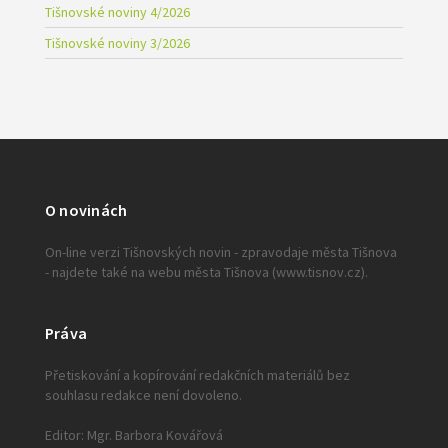
Tišnovské noviny 4/2026
Tišnovské noviny 3/2026
O novinách
On-line verzi Tišnovských novin - zpravodaje města Tišnova
- najdete také na webu města Tišnova (www.tisnov.cz).
Práva
Přetiskování a kopírování redakčních materiálů bez
souhlasu redakce není dovoleno.
Editor: Mgr. Barbora Kovářová