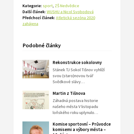
Kategorie:
sport
,
ZŠ Nedvědice
Další článek:
WUSHU a Nicol Svobodová
Předchozí článek:
Atletická sezóna 2020
zahájena
Podobné články
Rekonstrukce sokolovny
Stánek TJ Sokol Tišnov vyhlíží
svou (staro)novou tvář
Svědkové slávy…
Martin z Tišnova
Záhadná postava historie
našeho města V listopadu
loňského roku uplynulo…
Komise sportovní – Průvodce
komisemi a výbory města –