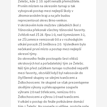
Želešic, kde 2. 10. opět nenašli přemožitele.
Prvním místem na okresním turnaji si tak
vybojovali postup mezi nejlepší školy v
Jihomoravském kraji a na jaře budou
reprezentovat okres Brno-venkov.
V okrskovém kole mužstev základních škol z
Tišnovska překonali všechny tišnovské favority.
Zvítězili nad ZŠ 28. října 1:0, nad Gymnáziem 3:2,
se ZŠ Lomnice remizovali 0:0 a v rozhodujícím
utkání porazili ZŠ Smíškova 2:0. Výsledkem bylo
nečekané první místo a postup mezi nejlepší
okresní týmy.
Do okresního finále postoupilo šest vítězů
okrskových kol a pořadatelský tým ze Želešic.
Náš tým před začátkem turnaje rozhodně nepatřil
mezi favority, obzvlášť když byl nalosován do
čtyřčlenné skupiny se silnými Ivančicemi a
Židlochovicemi. Ve skupině se však prezentujeme
skvělými výkony a překvapujeme soupeře
výhrami 2:0 nad Střelicemi, remízou 0:0 s
Židlochovicemi a výhrou 1:0 nad Ivančicemi.
V utkání o postup do finále potkáváme domácí
tým z Želešic. Na soupeře si věříme, protože naše