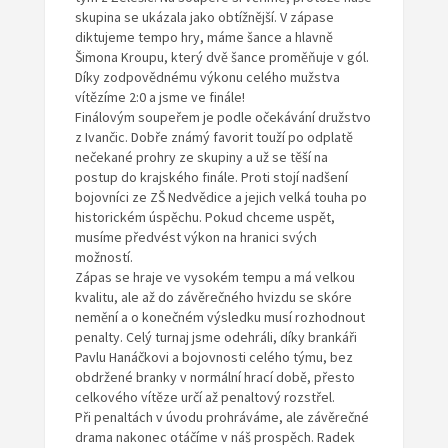
skupina se ukázala jako obtížnější. V zápase
diktujeme tempo hry, máme šance a hlavně
Šimona Kroupu, který dvě šance proměňuje v gól.
Díky zodpovědnému výkonu celého mužstva
vítězíme 2:0 a jsme ve finále!
Finálovým soupeřem je podle očekávání družstvo
z Ivančic. Dobře známý favorit touží po odplatě
nečekané prohry ze skupiny a už se těší na
postup do krajského finále. Proti stojí nadšení
bojovníci ze ZŠ Nedvědice a jejich velká touha po
historickém úspěchu. Pokud chceme uspět,
musíme předvést výkon na hranici svých
možností.
Zápas se hraje ve vysokém tempu a má velkou
kvalitu, ale až do závěrečného hvizdu se skóre
nemění a o konečném výsledku musí rozhodnout
penalty. Celý turnaj jsme odehráli, díky brankáři
Pavlu Hanáčkovi a bojovnosti celého týmu, bez
obdržené branky v normální hrací době, přesto
celkového vítěze určí až penaltový rozstřel.
Při penaltách v úvodu prohráváme, ale závěrečné
drama nakonec otáčíme v náš prospěch. Radek