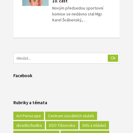
10. část
Novým předsedou sportovní
komise se nedávno stal Mgr.
Karel Švábenský,…
Ok
Facebook
Rubriky a témata
Art Periscope
Centrum sociálních služeb
divadlo/hudba
DSO Tišnovsko
Děti a mládež