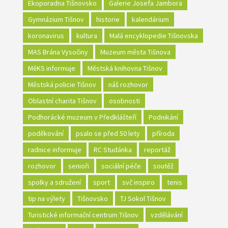
Ekoporadna Tišnovsko
Galerie Josefa Jambora
Gymnázium Tišnov
historie
kalendárium
koronavirus
kultura
Malá encyklopedie Tišnovska
MAS Brána Vysočiny
Muzeum města Tišnova
MěKS informuje
Městská knihovna Tišnov
Městská policie Tišnov
náš rozhovor
Oblastní charita Tišnov
osobnosti
Podhorácké muzeum v Předklášteří
Podnikání
poděkování
psalo se před 50 lety
příroda
radnice informuje
RC Studánka
reportáž
rozhovor
senioři
sociální péče
soutěž
spolky a sdružení
sport
svč inspiro
tenis
tip na výlety
Tišnovsko
TJ Sokol Tišnov
Turistické informační centrum Tišnov
vzdělávání