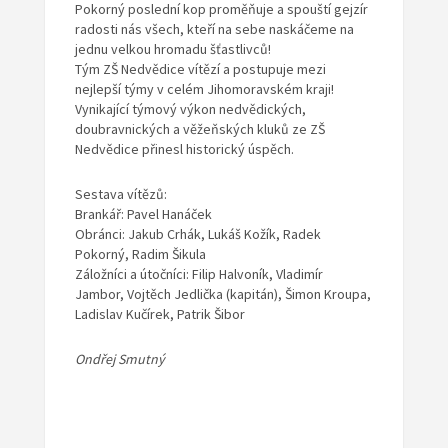
Pokorný poslední kop proměňuje a spouští gejzír
radosti nás všech, kteří na sebe naskáčeme na
jednu velkou hromadu šťastlivců!
Tým ZŠ Nedvědice vítězí a postupuje mezi
nejlepší týmy v celém Jihomoravském kraji!
Vynikající týmový výkon nedvědických,
doubravnických a věžeňských kluků ze ZŠ
Nedvědice přinesl historický úspěch.
Sestava vítězů:
Brankář: Pavel Hanáček
Obránci: Jakub Crhák, Lukáš Kožík, Radek
Pokorný, Radim Šikula
Záložníci a útočníci: Filip Halvoník, Vladimír
Jambor, Vojtěch Jedlička (kapitán), Šimon Kroupa,
Ladislav Kučírek, Patrik Šibor
Ondřej Smutný