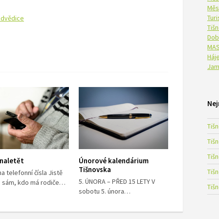
Měs
Tur
Nedvědice
Tiš
Dob
MAS
Háje
Jam
Nej
Tiš
Tiš
Tiš
naletět
Únorové kalendárium
Tišnovska
Tiš
a telefonní čísla Jistě
5. ÚNORA – PŘED 15 LETY V
 sám, kdo má rodiče…
Tiš
sobotu 5. února…