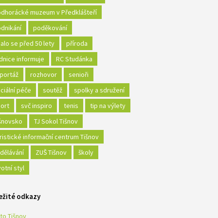
dhorácké muzeum v Předklášteří
dnikání
poděkování
alo se před 50 lety
příroda
dnice informuje
RC Studánka
portáž
rozhovor
senioři
ciální péče
soutěž
spolky a sdružení
ort
svč inspiro
tenis
tip na výlety
šnovsko
TJ Sokol Tišnov
ristické informační centrum Tišnov
dělávání
ZUŠ Tišnov
školy
votní styl
ežité odkazy
to Tišnov