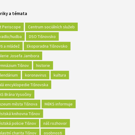
riky a témata
t Periscope
Centrum sociálních služeb
vadlo/hudba
DSO Tišnovsko
ti a mládež
Ekoporadna Tišnovsko
lerie Josefa Jambora
mnázium Tišnov
historie
lendárium
koronavirus
kultura
lá encyklopedie Tišnovska
S Brána Vysočiny
zeum města Tišnova
MěKS informuje
stská knihovna Tišnov
stská policie Tišnov
náš rozhovor
lastní charita Tišnov
osobnosti