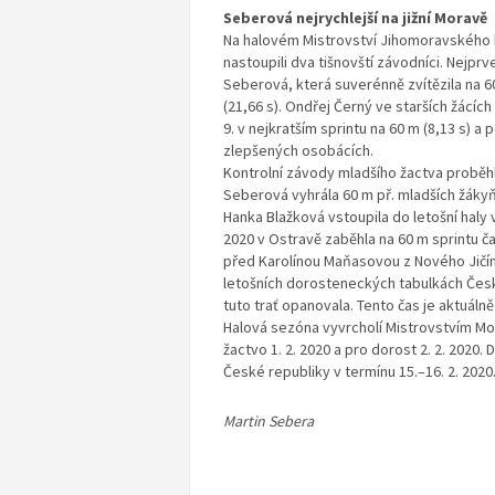
Seberová nejrychlejší na jižní Moravě
Na halovém Mistrovství Jihomoravského kr
nastoupili dva tišnovští závodníci. Nejpr
Seberová, která suverénně zvítězila na 60
(21,66 s). Ondřej Černý ve starších žácích
9. v nejkratším sprintu na 60 m (8,13 s) a 
zlepšených osobácích.
Kontrolní závody mladšího žactva proběhly
Seberová vyhrála 60 m př. mladších žákyň
Hanka Blažková vstoupila do letošní haly
2020 v Ostravě zaběhla na 60 m sprintu ča
před Karolínou Maňasovou z Nového Jičína,
letošních dorosteneckých tabulkách Česk
tuto trať opanovala. Tento čas je aktuálně
Halová sezóna vyvrcholí Mistrovstvím Mora
žactvo 1. 2. 2020 a pro dorost 2. 2. 202
České republiky v termínu 15.–16. 2. 2020
Martin Sebera