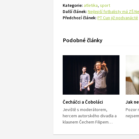
Kategorie:
atletika
,
sport
Další článek:
Nejlepší fotbalisty má ZŠ 
Předchozí článek:
PT Cup již podvanácté
Podobné články
Čecháčci a Čoboláci
Jak ne
Jeviště s moderátorem,
Pozor n
hercem autorského divadla a
nejsem
klaunem Čechem Filipem…