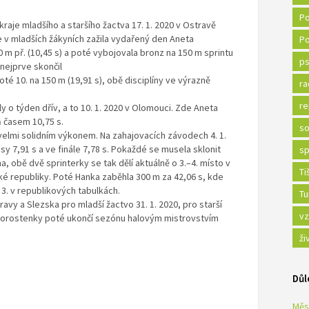
Po
aje mladšího a staršího žactva 17. 1. 2020 v Ostravě
ve v mladších žákyních zažila vydařený den Aneta
Po
 m př. (10,45 s) a poté vybojovala bronz na 150 m sprintu
ps
 nejprve skončil
poté 10. na 150 m (19,91 s), obě disciplíny ve výrazně
ra
re
 o týden dřív, a to 10. 1. 2020 v Olomouci. Zde Aneta
 časem 10,75 s.
so
 velmi solidním výkonem. Na zahajovacích závodech 4. 1.
sy 7,91 s a ve finále 7,78 s. Pokaždé se musela sklonit
sp
 obě dvě sprinterky se tak dělí aktuálně o 3.–4. místo v
Ti
é republiky. Poté Hanka zaběhla 300 m za 42,06 s, kde
 3. v republikových tabulkách.
Tu
vy a Slezska pro mladší žactvo 31. 1. 2020, pro starší
vz
0. Dorostenky poté ukončí sezónu halovým mistrovstvím
.
ži
Důl
Měs