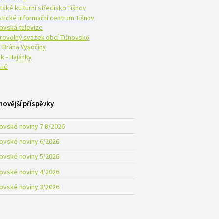
tské kulturní středisko Tišnov
istické informační centrum Tišnov
novská televize
rovolný svazek obcí Tišnovsko
 Brána Vysočiny
k - Hajánky
né
novější příspěvky
novské noviny 7-8/2026
novské noviny 6/2026
novské noviny 5/2026
novské noviny 4/2026
novské noviny 3/2026