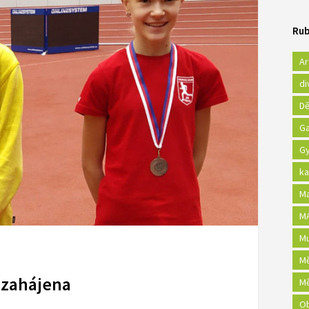
Rub
Ar
di
Dě
Ga
Gy
ka
Ma
MA
Mu
Mě
 zahájena
Mě
Ob