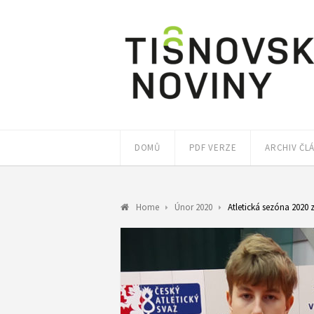
DOMŮ
PDF VERZE
ARCHIV ČL
Home
Únor 2020
Atletická sezóna 2020