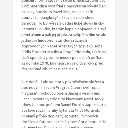
pomalu „normalizován“, takže brněnská čtveřice,
v níž Sideridise vystřídal s baskytarou bývalý člen
skupiny Speakers Pavel Pelc, musela začít
používat „neanglický“ název a zvolila slovo
Barnodaj. To byl výraz z dadaistické slovní hříčky
Jaromíra Hniličky, kterým kapela pojmenovala své
první album a pak jej přijala za svůj. Mezitím se ale
jednotliví hudebníci stali členy různých
doprovodných kapel brněnských zpěváků Boba
Frídla či sester Marthy a Teny Elefteriadu, takže na
další společný počin si museli posluchači počkat
až do roku 1978, kdy teprve vyšlo dva roky před
tím nahrané album nazvané Mauglí.
V té době už ale soubor v pozměněném složení a
pod novým názvem Progres 2 tvořil své „opus
magnum“, rockovou operu Dialog s vesmírem.
Jana Sochora vystřídal za klávesami Karel Horký
(dnes žije pod jménem Daniel Forró v Japonsku) a
sestavu rozšířil druhý kytarista Miloš Morávek.
Ucelený příběh doplněný spoustou filmových
dotáček a fotoprojekcí měl premiéru v únoru 1978
v brněnském Divadle na výstavišti a během