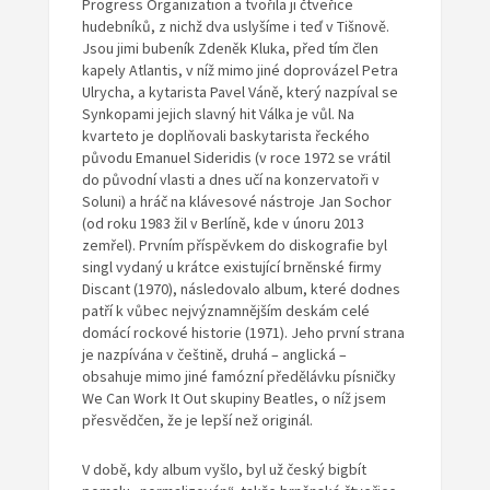
Progress Organization a tvořila ji čtveřice
hudebníků, z nichž dva uslyšíme i teď v Tišnově.
Jsou jimi bubeník Zdeněk Kluka, před tím člen
kapely Atlantis, v níž mimo jiné doprovázel Petra
Ulrycha, a kytarista Pavel Váně, který nazpíval se
Synkopami jejich slavný hit Válka je vůl. Na
kvarteto je doplňovali baskytarista řeckého
původu Emanuel Sideridis (v roce 1972 se vrátil
do původní vlasti a dnes učí na konzervatoři v
Soluni) a hráč na klávesové nástroje Jan Sochor
(od roku 1983 žil v Berlíně, kde v únoru 2013
zemřel). Prvním příspěvkem do diskografie byl
singl vydaný u krátce existující brněnské firmy
Discant (1970), následovalo album, které dodnes
patří k vůbec nejvýznamnějším deskám celé
domácí rockové historie (1971). Jeho první strana
je nazpívána v češtině, druhá – anglická –
obsahuje mimo jiné famózní předělávku písničky
We Can Work It Out skupiny Beatles, o níž jsem
přesvědčen, že je lepší než originál.
V době, kdy album vyšlo, byl už český bigbít