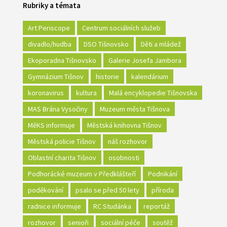
Rubriky a témata
Art Periscope
Centrum sociálních služeb
divadlo/hudba
DSO Tišnovsko
Děti a mládež
Ekoporadna Tišnovsko
Galerie Josefa Jambora
Gymnázium Tišnov
historie
kalendárium
koronavirus
kultura
Malá encyklopedie Tišnovska
MAS Brána Vysočiny
Muzeum města Tišnova
MěKS informuje
Městská knihovna Tišnov
Městská policie Tišnov
náš rozhovor
Oblastní charita Tišnov
osobnosti
Podhorácké muzeum v Předklášteří
Podnikání
poděkování
psalo se před 50 lety
příroda
radnice informuje
RC Studánka
reportáž
rozhovor
senioři
sociální péče
soutěž