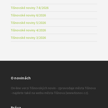
Tišnovské noviny 7-8/2026
Tišnovské noviny 6/2026
Tišnovské noviny 5/2026
Tišnovské noviny 4/2026
Tišnovské noviny 3/2026
O novinách
On-line verzi Tišnovských novin - zpravodaje města Tišnova
- najdete také na webu města Tišnova (www.tisnov.cz).
Práva