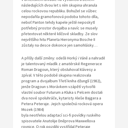
následujících dvou let s ním skupina uhranula
celou rockovou republiku. Bohužel se vůbec
nepodařila gramofonová podoba tohoto díla,
neboť Panton tehdy kapele ještě neposkytl
potřebný prostor dvojalba a navíc se musely
přetextovat některé klíčové skladby. Ze slov
největšího hitu Planeta Hieronyma Bosche II
zůstaly na desce dokonce jen samohlásky…
A přišly další změny: odešli Horký i Váně a nahradil
je talentovaný mladík z amatérské Regenerace
Roman Dragoun, který obsluhoval klávesy a
zpíval. V této podobě skupina realizovala
program a dvojalbum Třetí kniha džunglí (1982),
jenže Dragoun s Morávkem vzápětí vytvořili
vlastní soubor Futurum a Kluka s Pelcem dostali
dva nové spoluhráče, kytaristy Aleše Bajgera a
Petera Peteraje. Jejich společná rocková opera
Mozek (1984)
byla neotřelou adaptací sci-fi povídky ruského
spisovatele Anatolije Dněprova Maxwellova
rovnice. O rok později vystřídal Peteraje