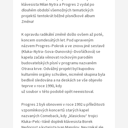
klávesista Milan Nytra a Progres 2 vydal po
dlouhém období všemožných tematických
projektů tentokrát běžné písničkové album
Změna!
K opravdu radikální změně došlo ovšem až poté,
koncem osmdesátých let. Pod upraveným
názvem Progres–Pokrok a ve znovu jiné sestavě
(Kluka–Nytra–Sova–Dunovský–Dvořáčková) se
kapela začala věnovat rockovým parodiím
budovatelských písní v programu nazvaném
Otrava krve. Odvážný projekt byl kupodivu
kulturními orgány schválen, nicméně skupina byla
bedlivě sledována a na deskách se vše objevilo
teprve v roce 1990, kdy
už soubor v této podobě opět neexistoval.
Progres 2 byli obnoveni v roce 1992 u příležitosti
vzpomínkových koncertů starých kapel
nazvaných Comeback, kdy „klasickou“ trojici
Kluka–Pelc–Váně doplnili klávesista Borek
Nedorost a kytarista Ivan Manolov. Nevznikal ale