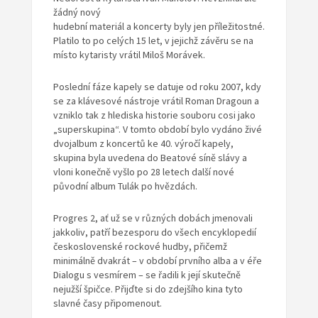
žádný nový
hudební materiál a koncerty byly jen příležitostné.
Platilo to po celých 15 let, v jejichž závěru se na
místo kytaristy vrátil Miloš Morávek.
Poslední fáze kapely se datuje od roku 2007, kdy
se za klávesové nástroje vrátil Roman Dragoun a
vzniklo tak z hlediska historie souboru cosi jako
„superskupina“. V tomto období bylo vydáno živé
dvojalbum z koncertů ke 40. výročí kapely,
skupina byla uvedena do Beatové síně slávy a
vloni konečně vyšlo po 28 letech další nové
původní album Tulák po hvězdách.
Progres 2, ať už se v různých dobách jmenovali
jakkoliv, patří bezesporu do všech encyklopedií
československé rockové hudby, přičemž
minimálně dvakrát – v období prvního alba a v éře
Dialogu s vesmírem – se řadili k její skutečně
nejužší špičce. Přijďte si do zdejšího kina tyto
slavné časy připomenout.