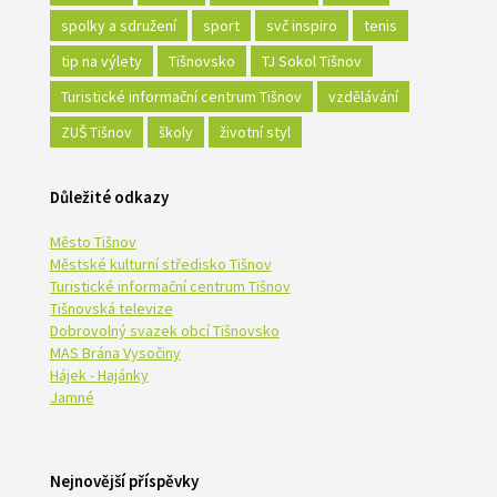
spolky a sdružení
sport
svč inspiro
tenis
tip na výlety
Tišnovsko
TJ Sokol Tišnov
Turistické informační centrum Tišnov
vzdělávání
ZUŠ Tišnov
školy
životní styl
Důležité odkazy
Město Tišnov
Městské kulturní středisko Tišnov
Turistické informační centrum Tišnov
Tišnovská televize
Dobrovolný svazek obcí Tišnovsko
MAS Brána Vysočiny
Hájek - Hajánky
Jamné
Nejnovější příspěvky