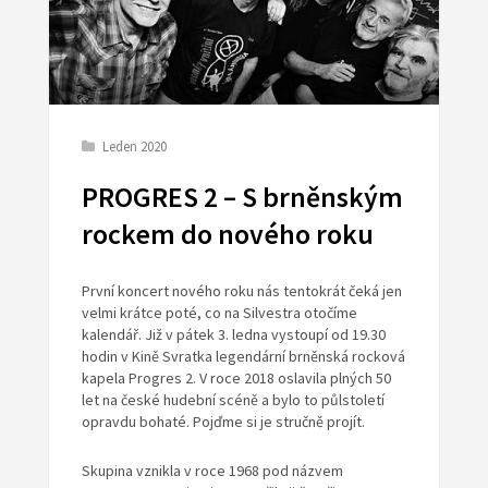
Leden 2020
PROGRES 2 – S brněnským
rockem do nového roku
První koncert nového roku nás tentokrát čeká jen
velmi krátce poté, co na Silvestra otočíme
kalendář. Již v pátek 3. ledna vystoupí od 19.30
hodin v Kině Svratka legendární brněnská rocková
kapela Progres 2. V roce 2018 oslavila plných 50
let na české hudební scéně a bylo to půlstoletí
opravdu bohaté. Pojďme si je stručně projít.
Skupina vznikla v roce 1968 pod názvem