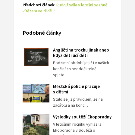
Předchozí článek:
Rudolf Valla v letošní sezóně
vítězem ve třídě 7
Podobné články
Angličtina trochu jinak aneb
když děti učí děti
Podzimní období je již i v našich
končinách neoddělitelně
spjato…
Městská policie pracuje
s dětmi
Stalo se již pravidlem, že na
začátku a na konci…
Výsledky soutěží Ekoporadny
V letošním ročníku vyhlásila
Ekoporadna v Soutěži o