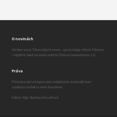
O novinách
On-line verzi Tišnovských novin - zpravodaje města Tišnova
- najdete také na webu města Tišnova (www.tisnov.cz).
Práva
Přetiskování a kopírování redakčních materiálů bez
souhlasu redakce není dovoleno.
Editor: Mgr. Barbora Kovářová