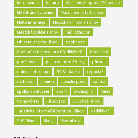
koronavirus
kultura
Malá encyklopedie Tišnovska
MAS Brána Vysočiny
Muzeum města Tišnova
MěKS informuje
Městská knihovna Tišnov
Městská policie Tišnov
náš rozhovor
Oblastní charita Tišnov
osobnosti
Podhorácké muzeum v Předklášteří
Podnikání
poděkování
psalo se před 50 lety
příroda
radnice informuje
RC Studánka
reportáž
rozhovor
senioři
sociální péče
soutěž
spolky a sdružení
sport
svč inspiro
tenis
tip na výlety
Tišnovsko
TJ Sokol Tišnov
Turistické informační centrum Tišnov
vzdělávání
ZUŠ Tišnov
školy
životní styl