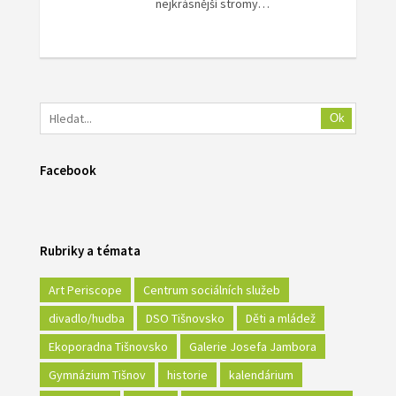
nejkrásnější stromy…
Ok
Facebook
Rubriky a témata
Art Periscope
Centrum sociálních služeb
divadlo/hudba
DSO Tišnovsko
Děti a mládež
Ekoporadna Tišnovsko
Galerie Josefa Jambora
Gymnázium Tišnov
historie
kalendárium