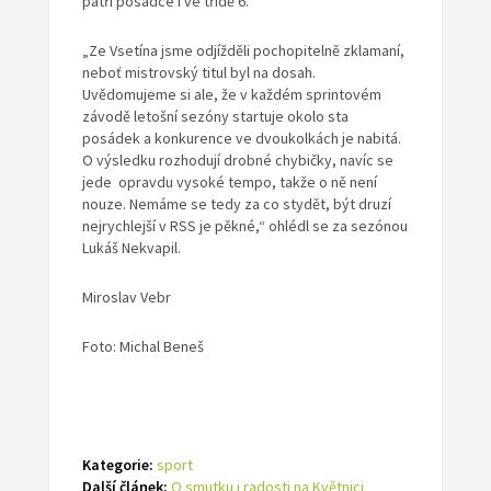
patří posádce i ve třídě 6.
„Ze Vsetína jsme odjížděli pochopitelně zklamaní,
neboť mistrovský titul byl na dosah.
Uvědomujeme si ale, že v každém sprintovém
závodě letošní sezóny startuje okolo sta
posádek a konkurence ve dvoukolkách je nabitá.
O výsledku rozhodují drobné chybičky, navíc se
jede opravdu vysoké tempo, takže o ně není
nouze. Nemáme se tedy za co stydět, být druzí
nejrychlejší v RSS je pěkné,“ ohlédl se za sezónou
Lukáš Nekvapil.
Miroslav Vebr
Foto: Michal Beneš
Kategorie:
sport
Další článek:
O smutku i radosti na Květnici