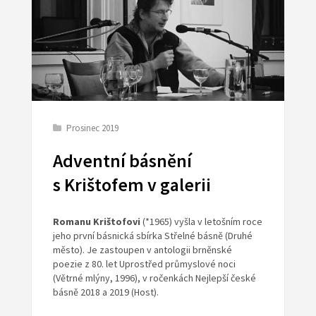
Prosinec 2019
Adventní básnění
s Krištofem v galerii
Romanu Krištofovi
(*1965) vyšla v letošním roce
jeho první básnická sbírka Střelné básně (Druhé
město). Je zastoupen v antologii brněnské
poezie z 80. let Uprostřed průmyslové noci
(Větrné mlýny, 1996), v ročenkách Nejlepší české
básně 2018 a 2019 (Host).