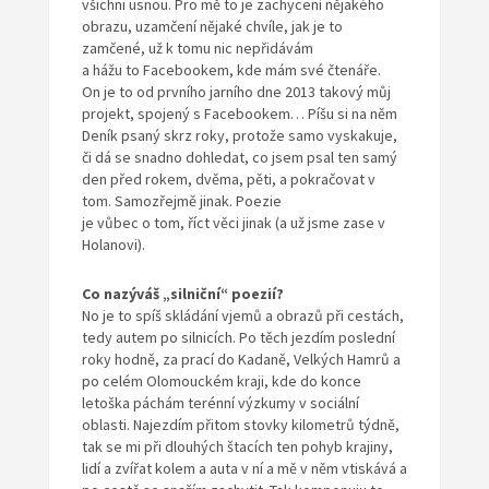
všichni usnou. Pro mě to je zachycení nějakého
obrazu, uzamčení nějaké chvíle, jak je to
zamčené, už k tomu nic nepřidávám
a hážu to Facebookem, kde mám své čtenáře.
On je to od prvního jarního dne 2013 takový můj
projekt, spojený s Facebookem… Píšu si na něm
Deník psaný skrz roky, protože samo vyskakuje,
či dá se snadno dohledat, co jsem psal ten samý
den před rokem, dvěma, pěti, a pokračovat v
tom. Samozřejmě jinak. Poezie
je vůbec o tom, říct věci jinak (a už jsme zase v
Holanovi).
Co nazýváš „silniční“ poezií?
No je to spíš skládání vjemů a obrazů při cestách,
tedy autem po silnicích. Po těch jezdím poslední
roky hodně, za prací do Kadaně, Velkých Hamrů a
po celém Olomouckém kraji, kde do konce
letoška páchám terénní výzkumy v sociální
oblasti. Najezdím přitom stovky kilometrů týdně,
tak se mi při dlouhých štacích ten pohyb krajiny,
lidí a zvířat kolem a auta v ní a mě v něm vtiskává a