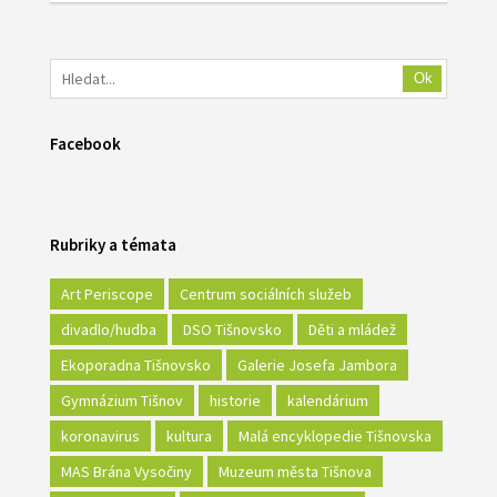
Ok
Facebook
Rubriky a témata
Art Periscope
Centrum sociálních služeb
divadlo/hudba
DSO Tišnovsko
Děti a mládež
Ekoporadna Tišnovsko
Galerie Josefa Jambora
Gymnázium Tišnov
historie
kalendárium
koronavirus
kultura
Malá encyklopedie Tišnovska
MAS Brána Vysočiny
Muzeum města Tišnova