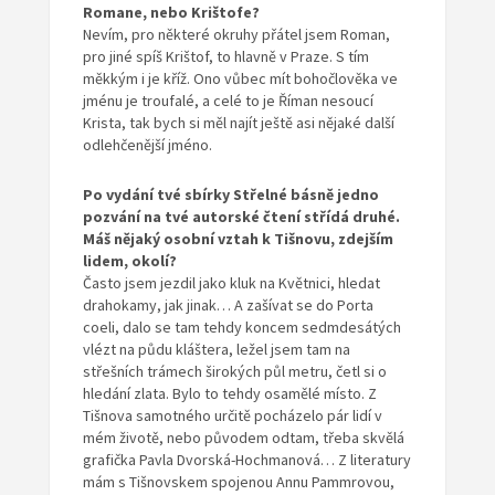
Romane, nebo Krištofe?
Nevím, pro některé okruhy přátel jsem Roman,
pro jiné spíš Krištof, to hlavně v Praze. S tím
měkkým i je kříž. Ono vůbec mít bohočlověka ve
jménu je troufalé, a celé to je Říman nesoucí
Krista, tak bych si měl najít ještě asi nějaké další
odlehčenější jméno.
Po vydání tvé sbírky Střelné básně jedno
pozvání na tvé autorské čtení střídá
druhé.
Máš nějaký osobní vztah k Tišnovu,
zdejším
lidem, okolí?
Často jsem jezdil jako kluk na Květnici, hledat
drahokamy, jak jinak… A zašívat se do Porta
coeli, dalo se tam tehdy koncem sedmdesátých
vlézt na půdu kláštera, ležel jsem tam na
střešních trámech širokých půl metru, četl si o
hledání zlata. Bylo to tehdy osamělé místo. Z
Tišnova samotného určitě pocházelo pár lidí v
mém životě, nebo původem odtam, třeba skvělá
grafička Pavla Dvorská-Hochmanová… Z literatury
mám s Tišnovskem spojenou Annu Pammrovou,