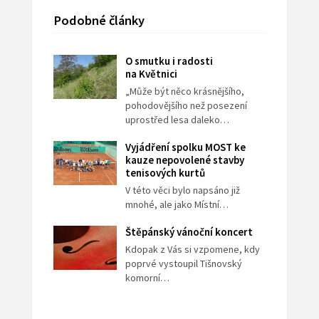
Podobné články
O smutku i radosti
na Květnici
„Může být něco krásnějšího,
pohodovějšího než posezení
uprostřed lesa daleko…
Vyjádření spolku MOST ke
kauze nepovolené stavby
tenisových kurtů
V této věci bylo napsáno již
mnohé, ale jako Místní…
Štěpánský vánoční koncert
Kdopak z Vás si vzpomene, kdy
poprvé vystoupil Tišnovský
komorní…