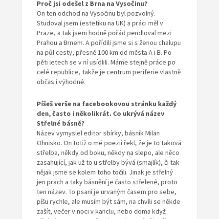
Proč jsi odešel z Brna na Vysočinu?
On ten odchod na Vysočinu byl pozvolný.
Studoval jsem (estetiku na UK) a práci měl v
Praze, a tak jsem hodně pořád pendloval mezi
Prahou a Brnem. A pořídili jsme si s ženou chalupu
na půl cesty, přesně 100 km od města A i B. Po
pěti letech se v ní usídlili. Máme stejně práce po
celé republice, takže je centrum periferie vlastně
občas i výhodné.
Píšeš verše na facebookovou stránku
každý
den, často i několikrát. Co ukrývá
název
Střelné básně?
Název vymyslel editor sbírky, básník Milan
Ohnisko. On totiž o mé poezii řekl, že je to taková
střelba, někdy od boku, někdy na slepo, ale něco
zasahující, jak už to u střelby bývá (smajlík), či tak
nějak jsme se kolem toho točili. Jinak je střelný
jen prach a taky básnění je často střelené, proto
ten název. To psaní je urvaným časem pro sebe,
píšu rychle, ale musím být sám, na chvíli se někde
zašít, večer v noci v kanclu, nebo doma když