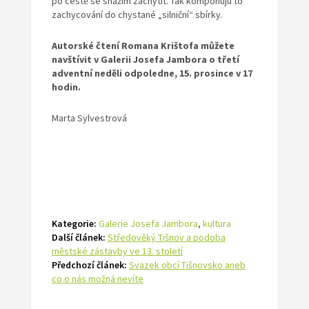
po cestě se snažím zachytit. Tak komponuju to
zachycování do chystané „silniční“ sbírky.
Autorské čtení Romana Krištofa
můžete
navštívit v Galerii Josefa Jambora
o třetí
adventní neděli odpoledne,
15. prosince v 17
hodin.
Marta Sylvestrová
Kategorie:
Galerie Josefa Jambora
,
kultura
Další článek:
Středověký Tišnov a podoba
městské zástavby ve 13. století
Předchozí článek:
Svazek obcí Tišnovsko aneb
co o nás možná nevíte