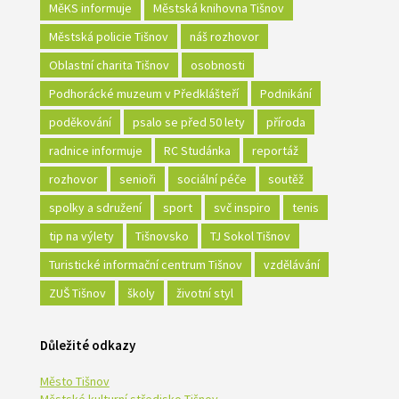
MěKS informuje
Městská knihovna Tišnov
Městská policie Tišnov
náš rozhovor
Oblastní charita Tišnov
osobnosti
Podhorácké muzeum v Předklášteří
Podnikání
poděkování
psalo se před 50 lety
příroda
radnice informuje
RC Studánka
reportáž
rozhovor
senioři
sociální péče
soutěž
spolky a sdružení
sport
svč inspiro
tenis
tip na výlety
Tišnovsko
TJ Sokol Tišnov
Turistické informační centrum Tišnov
vzdělávání
ZUŠ Tišnov
školy
životní styl
Důležité odkazy
Město Tišnov