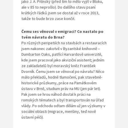
jako J. A. Pitínský (před tím to mělo vyjít v Bloku,
ale v 85 to neprošlo). Do dalšího stavu psaní
krátkých řádků jsem se dostal až v roce 2013,
takže to bude brzo zase končit.
Čemu ses věnoval v emigraci? Co nastalo
po
tvém návratu do Brna?
Po různých peripetiích na stavbách a restauracích
jsem nakonec zakotvil v Byzantské knihovně –
Dumbarton Oaks, patřící Harvardově univerzitě,
kde jsem pracoval jako akviziční asistent; jedním
ze zakladatelů byl moravský kněz František
Dvorník. Čemu jsem se věnoval po návratu? Něco
málo překladů, hodně tlumočení, pak stavebně-
historické průzkumy, práce na Památkovém
ústavu v Brně, studium práv na MU (jen pár let).
Pak jsem se hrou náhod dostal k práci na
romských tématech a byl transportován na Úřad
vlády. Po odchodu odtam dělám už jen výzkumy v
sociální oblasti (migrace, menšiny, teď nově
ústavní péči).