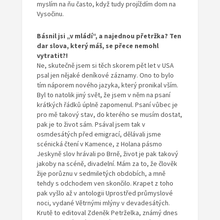
myslím na ňu často, když tudy projíždím dom na
Vysočinu.
Básnil jsi „v mládí“, a najednou přetržka?
Ten
dar slova, který máš, se přece
nemohl
vytratit?!
Ne, skutečně jsem si těch skorem pět let v USA
psal jen nějaké deníkové záznamy. Ono to bylo
tím náporem nového jazyka, který pronikal vším.
Byl to natolik jiný svět, že jsem v něm na psaní
krátkých řádků úplně zapomenul. Psaní vůbec je
pro mě takový stav, do kterého se musím dostat,
pak je to život sám. Psával jsem tak v
osmdesátých před emigrací, dělávali jsme
scénická čtení v Kamence, z Holana pásmo
Jeskyně slov hrávali po Brně, život je pak takový
jakoby na scéně, divadelní. Mám za to, že člověk
žije porůznu v sedmiletých obdobích, a mně
tehdy s odchodem ven skončilo. Krapet z toho
pak vyšlo až v antologii Uprostřed průmyslové
noci, vydané Větrnými mlýny v devadesátých.
Krutě to editoval Zdeněk Petrželka, známý dnes