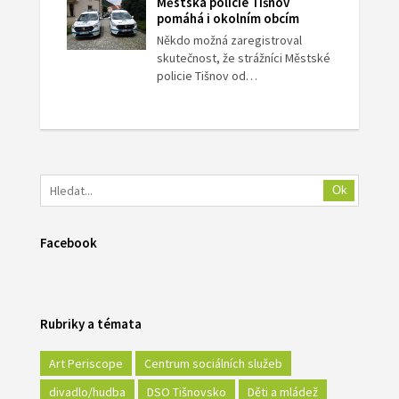
Městská policie Tišnov
pomáhá i okolním obcím
Někdo možná zaregistroval
skutečnost, že strážníci Městské
policie Tišnov od…
Ok
Facebook
Rubriky a témata
Art Periscope
Centrum sociálních služeb
divadlo/hudba
DSO Tišnovsko
Děti a mládež