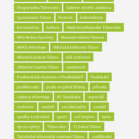
Ekoporadna Tišnovsko
Galerie Josefa Jambora
Gymnázium Tišnov
historie
kalendárium
koronavirus
kultura
Malá encyklopedie Tišnovska
MAS Brána Vysočiny
Muzeum města Tišnova
MěKS informuje
Městská knihovna Tišnov
Městská policie Tišnov
náš rozhovor
Oblastní charita Tišnov
osobnosti
Podhorácké muzeum v Předklášteří
Podnikání
poděkování
psalo se před 50 lety
příroda
radnice informuje
RC Studánka
reportáž
rozhovor
senioři
sociální péče
soutěž
spolky a sdružení
sport
svč inspiro
tenis
tip na výlety
Tišnovsko
TJ Sokol Tišnov
Turistické informační centrum Tišnov
vzdělávání