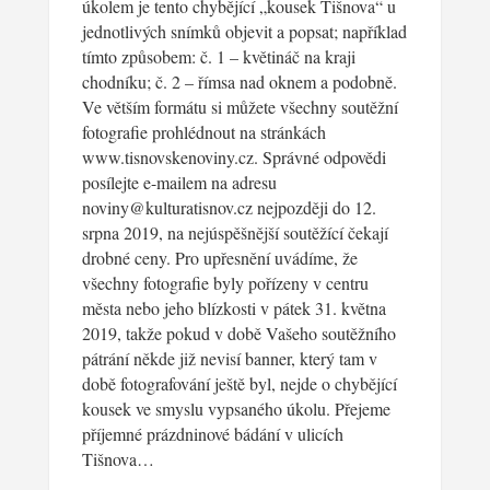
úkolem je tento chybějící „kousek Tišnova“ u
jednotlivých snímků objevit a popsat; například
tímto způsobem: č. 1 – květináč na kraji
chodníku; č. 2 – římsa nad oknem a podobně.
Ve větším formátu si můžete všechny soutěžní
fotografie prohlédnout na stránkách
www.tisnovskenoviny.cz. Správné odpovědi
posílejte e-mailem na adresu
noviny@kulturatisnov.cz nejpozději do 12.
srpna 2019, na nejúspěšnější soutěžící čekají
drobné ceny. Pro upřesnění uvádíme, že
všechny fotografie byly pořízeny v centru
města nebo jeho blízkosti v pátek 31. května
2019, takže pokud v době Vašeho soutěžního
pátrání někde již nevisí banner, který tam v
době fotografování ještě byl, nejde o chybějící
kousek ve smyslu vypsaného úkolu. Přejeme
příjemné prázdninové bádání v ulicích
Tišnova…