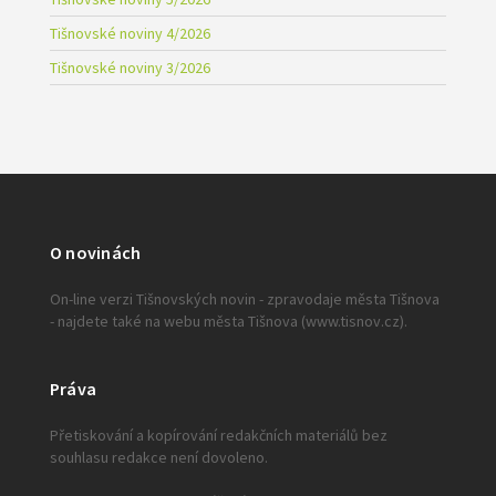
Tišnovské noviny 4/2026
Tišnovské noviny 3/2026
O novinách
On-line verzi Tišnovských novin - zpravodaje města Tišnova
- najdete také na webu města Tišnova (www.tisnov.cz).
Práva
Přetiskování a kopírování redakčních materiálů bez
souhlasu redakce není dovoleno.