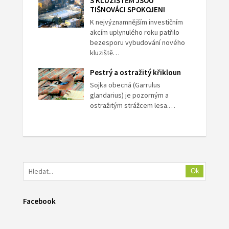
S KLUZIŠTĚM JSOU
TIŠNOVÁCI SPOKOJENI
K nejvýznamnějším investičním
akcím uplynulého roku patřilo
bezesporu vybudování nového
kluziště…
Pestrý a ostražitý křikloun
Sojka obecná (Garrulus
glandarius) je pozorným a
ostražitým strážcem lesa.…
Ok
Facebook