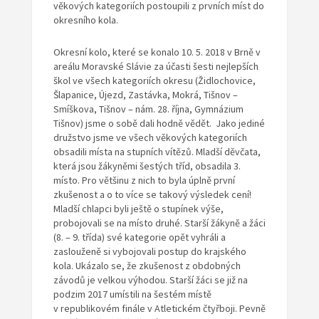
věkových kategoriích postoupili z prvních míst do
okresního kola.
Okresní kolo, které se konalo 10. 5. 2018 v Brně v
areálu Moravské Slávie za účasti šesti nejlepších
škol ve všech kategoriích okresu (Židlochovice,
Šlapanice, Újezd, Zastávka, Mokrá, Tišnov –
Smíškova, Tišnov – nám. 28. října, Gymnázium
Tišnov) jsme o sobě dali hodně vědět. Jako jediné
družstvo jsme ve všech věkových kategoriích
obsadili místa na stupních vítězů. Mladší děvčata,
která jsou žákyněmi šestých tříd, obsadila 3.
místo. Pro většinu z nich to byla úplně první
zkušenost a o to více se takový výsledek cení!
Mladší chlapci byli ještě o stupínek výše,
probojovali se na místo druhé. Starší žákyně a žáci
(8. – 9. třída) své kategorie opět vyhráli a
zaslouženě si vybojovali postup do krajského
kola. Ukázalo se, že zkušenost z obdobných
závodů je velkou výhodou. Starší žáci se již na
podzim 2017 umístili na šestém místě
v republikovém finále v Atletickém čtyřboji. Pevně