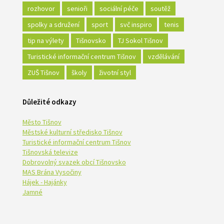
rozhovor
senioři
sociální péče
soutěž
spolky a sdružení
sport
svč inspiro
tenis
tip na výlety
Tišnovsko
TJ Sokol Tišnov
Turistické informační centrum Tišnov
vzdělávání
ZUŠ Tišnov
školy
životní styl
Důležité odkazy
Město Tišnov
Městské kulturní středisko Tišnov
Turistické informační centrum Tišnov
Tišnovská televize
Dobrovolný svazek obcí Tišnovsko
MAS Brána Vysočiny
Hájek - Hajánky
Jamné