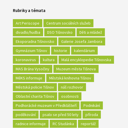
Rubriky a témata
Art Periscope
Centrum sociálních služeb
divadlo/hudba
DSO Tišnovsko
Děti a mládež
Ekoporadna Tišnovsko
Galerie Josefa Jambora
Gymnázium Tišnov
historie
kalendárium
koronavirus
kultura
Malá encyklopedie Tišnovska
MAS Brána Vysočiny
Muzeum města Tišnova
MěKS informuje
Městská knihovna Tišnov
Městská policie Tišnov
náš rozhovor
Oblastní charita Tišnov
osobnosti
Podhorácké muzeum v Předklášteří
Podnikání
poděkování
psalo se před 50 lety
příroda
radnice informuje
RC Studánka
reportáž