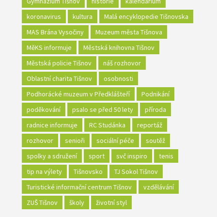
Gymnázium Tišnov
historie
kalendárium
koronavirus
kultura
Malá encyklopedie Tišnovska
MAS Brána Vysočiny
Muzeum města Tišnova
MěKS informuje
Městská knihovna Tišnov
Městská policie Tišnov
náš rozhovor
Oblastní charita Tišnov
osobnosti
Podhorácké muzeum v Předklášteří
Podnikání
poděkování
psalo se před 50 lety
příroda
radnice informuje
RC Studánka
reportáž
rozhovor
senioři
sociální péče
soutěž
spolky a sdružení
sport
svč inspiro
tenis
tip na výlety
Tišnovsko
TJ Sokol Tišnov
Turistické informační centrum Tišnov
vzdělávání
ZUŠ Tišnov
školy
životní styl