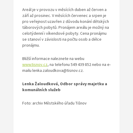
Areál je v provozu v měsících duben až červen a
září až prosinec. V měsících červenec a srpen je
pro veřejnost uzavřen z důvodu konání dětských
táborových pobytů. Pronájem areálu je možný na
celotýdenní i víkendové pobyty. Cena pronájmu
se stanoví v závislosti na počtu osob a délce
pronájmu.
Bližší informace naleznete na webu
www.tisnov.cz
, na telefonu 549 439 852 nebo na e-
mailu lenka.zaloudkova@tisnov.cz.
Lenka Žaloudková, Odbor správy majetku a
komunálních služeb
Foto: archiv Městského úřadu Tišnov