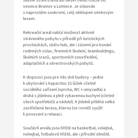
slunné stráni u lesa asi deset minut chůze od
vesnice Brumov u Lomnice. Je situován
v naprostém soukromí, celý obklopen smrkovým
lesem.
Rekreační areál nabízí možnost aktivně
stráveného pobytu v přírodě při turistických
procházkách, sběru hub, ale i zázemí pro konání
rodinných oslav, firemních školení, teambuildingu,
školních srazů, sportovních soustředění,
adaptačních a silvestrovských pobytů.
K dispozici jsou pro Vás dvě budovy – jedna
k ubytování s kapacitou 32 lůžek včetně
sociálního zařízení (sprcha, WC + umyvadla) a
druhá s jídelnou a plně vybavenou kuchyní (včetně
všech spotřebičů a nádobí). K jídelně přiléhá velká
zastřešená terasa, kterou lze rovněž využít
k posezení a relaxaci.
Součástí areálu jsou hřiště na basketbal, volejbal,
nohejbal, fotbalové hřiště, ale i přírodní ohniště.