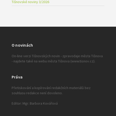
Tišnovské noviny 3/2026
O novinách
On-line verzi Tišnovských novin - zpravodaje města Tišnova
- najdete také na webu města Tišnova (www.tisnov.cz).
Práva
Přetiskování a kopírování redakčních materiálů bez
souhlasu redakce není dovoleno.
Editor: Mgr. Barbora Kovářová