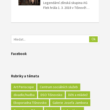
Legendární zlínská skupina AG
Flek hrála 1. 3. 2018 v Tišnově!…
Ok
Facebook
Rubriky a témata
Art Periscope
Centrum sociálních služeb
divadlo/hudba
DSO Tišnovsko
Děti a mládež
Ekoporadna Tišnovsko
Galerie Josefa Jambora