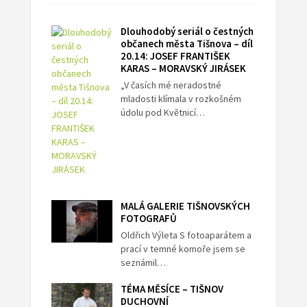
Dlouhodobý seriál o čestných
občanech města Tišnova – díl
20.14: JOSEF FRANTIŠEK
KARAS – MORAVSKÝ JIRÁSEK
„V časích mé neradostné
mladosti klímala v rozkošném
údolu pod Květnicí…
MALÁ GALERIE TIŠNOVSKÝCH
FOTOGRAFŮ
Oldřich Výleta S fotoaparátem a
prací v temné komoře jsem se
seznámil…
TÉMA MĚSÍCE – TIŠNOV
DUCHOVNÍ