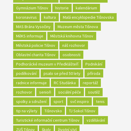
Gymnázium Tišnov
historie
kalendárium
koronavirus
kultura
Malá encyklopedie Tišnovska
MAS Brána Vysočiny
Muzeum města Tišnova
MěKS informuje
Městská knihovna Tišnov
Městská policie Tišnov
náš rozhovor
Oblastní charita Tišnov
osobnosti
Podhorácké muzeum v Předklášteří
Podnikání
poděkování
psalo se před 50 lety
příroda
radnice informuje
RC Studánka
reportáž
rozhovor
senioři
sociální péče
soutěž
spolky a sdružení
sport
svč inspiro
tenis
tip na výlety
Tišnovsko
TJ Sokol Tišnov
Turistické informační centrum Tišnov
vzdělávání
ZUŠ Tišnov
školy
životní styl