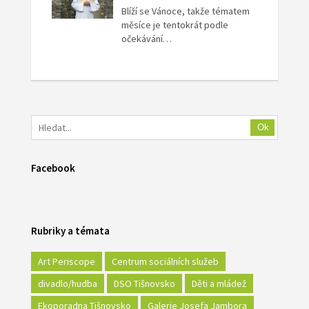
Blíží se Vánoce, takže tématem
měsíce je tentokrát podle
očekávání…
Ok
Facebook
Rubriky a témata
Art Periscope
Centrum sociálních služeb
divadlo/hudba
DSO Tišnovsko
Děti a mládež
Ekoporadna Tišnovsko
Galerie Josefa Jambora