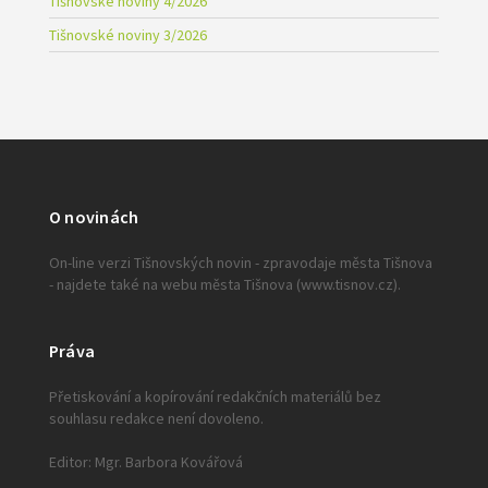
Tišnovské noviny 4/2026
Tišnovské noviny 3/2026
O novinách
On-line verzi Tišnovských novin - zpravodaje města Tišnova
- najdete také na webu města Tišnova (www.tisnov.cz).
Práva
Přetiskování a kopírování redakčních materiálů bez
souhlasu redakce není dovoleno.
Editor: Mgr. Barbora Kovářová