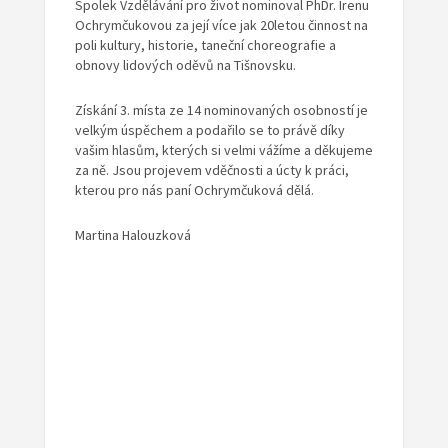
Spolek Vzdělávání pro život nominoval PhDr. Irenu
Ochrymčukovou za její více jak 20letou činnost na
poli kultury, historie, taneční choreografie a
obnovy lidových oděvů na Tišnovsku.
Získání 3. místa ze 14 nominovaných osobností je
velkým úspěchem a podařilo se to právě díky
vašim hlasům, kterých si velmi vážíme a děkujeme
za ně. Jsou projevem vděčnosti a úcty k práci,
kterou pro nás paní Ochrymčuková dělá.
Martina Halouzková