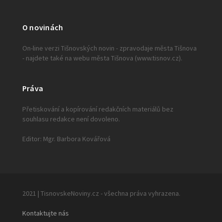
O novinách
On-line verzi Tišnovských novin - zpravodaje města Tišnova
- najdete také na webu města Tišnova (www.tisnov.cz).
Práva
Přetiskování a kopírování redakčních materiálů bez
souhlasu redakce není dovoleno.
Editor: Mgr. Barbora Kovářová
2021 | TisnovskeNoviny.cz - všechna práva vyhrazena.
Kontaktujte nás