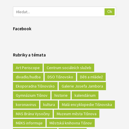
Ok
Facebook
Rubriky a témata
Art Periscope
Centrum sociálních služeb
divadlo/hudba
DSO Tišnovsko
Děti a mládež
Ekoporadna Tišnovsko
Galerie Josefa Jambora
Gymnázium Tišnov
historie
kalendárium
koronavirus
kultura
Malá encyklopedie Tišnovska
MAS Brána Vysočiny
Muzeum města Tišnova
MěKS informuje
Městská knihovna Tišnov