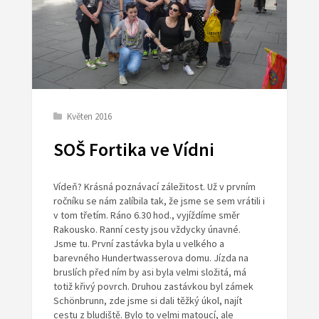
Květen 2016
SOŠ Fortika ve Vídni
Vídeň? Krásná poznávací záležitost. Už v prvním
ročníku se nám zalíbila tak, že jsme se sem vrátili i
v tom třetím. Ráno 6.30 hod., vyjíždíme směr
Rakousko. Ranní cesty jsou vždycky únavné.
Jsme tu. První zastávka byla u velkého a
barevného Hundertwasserova domu. Jízda na
bruslích před ním by asi byla velmi složitá, má
totiž křivý povrch. Druhou zastávkou byl zámek
Schönbrunn, zde jsme si dali těžký úkol, najít
cestu z bludiště. Bylo to velmi matoucí, ale