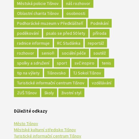
Městská policie Tišnov
náš rozhovor
Oblastní charita Tišnov
osobnosti
Podhorácké muzeum v Předklášteří
Podnikání
poděkování
psalo se před 50 lety
příroda
radnice informuje
RC Studánka
reportáž
rozhovor
senioři
sociální péče
soutěž
spolky a sdružení
sport
svč inspiro
tenis
tip na výlety
Tišnovsko
TJ Sokol Tišnov
Turistické informační centrum Tišnov
vzdělávání
ZUŠ Tišnov
školy
životní styl
Důležité odkazy
Město Tišnov
Městské kulturní středisko Tišnov
Turistické informační centrum Tišnov