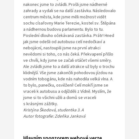
nakonec jsme to zvládli. Prošli jsme nádherné
zahrady a vydali se na další zastávku. Následovalo
centrum města, kde jsme měli možnost vidět
sochu císařovny Marie Terezie, kostel sv. Štěpána
a nádhernou budovu parlamentu. Bylo to tu.
Poslední dlouho očekávaná zastávka. Prátr! Hned
jak jsme odešli od autobusu celí nedočkaví a
nebojácní, nastoupili jsme na první atrakci
nevědomi si toho, co nás čeká. Překvapení přišlo
ve chvíli, kdy jsme se začali otáčet všemi směry.
Ale zvládli jsme to a další atrakce už byly o trochu
klidnější. Vše jsme zakončili pohodovou jízdou na
vodním tobogánu, kde nás nahodila velká vlna. A
to bylo, panečku, osvěžení! Celí mokří jsme se
vraceli k autobusu a odjížděli z Vídně. Myslím, že
jsme si to všichni užili a domů se vraceli
s krásnými zážitky.
Kristýna Škodová, studentka 3. A
Autor fotografie: Zdeňka Janková
Hlavním sponzorem webové verze