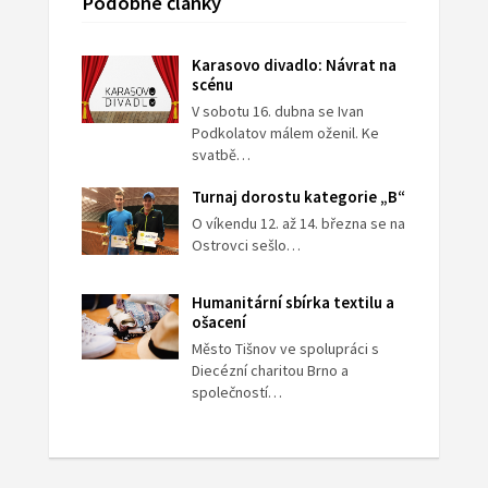
Podobné články
Karasovo divadlo: Návrat na
scénu
V sobotu 16. dubna se Ivan
Podkolatov málem oženil. Ke
svatbě…
Turnaj dorostu kategorie „B“
O víkendu 12. až 14. března se na
Ostrovci sešlo…
Humanitární sbírka textilu a
ošacení
Město Tišnov ve spolupráci s
Diecézní charitou Brno a
společností…